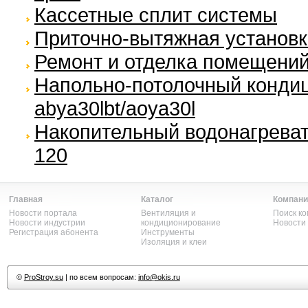
Кассетные сплит системы
Приточно-вытяжная установка
Ремонт и отделка помещени
Напольно-потолочный кондици
abya30lbt/aoya30l
Накопительный водонагреватель
120
Главная
Каталог
Компани
Новости портала
Вентиляция и
Поиск к
Новости индустрии
кондиционирование
Новости
Регистрация абонента
Инструменты
Изоляция и клеи
©
ProStroy.su
| по всем вопросам:
info@okis.ru