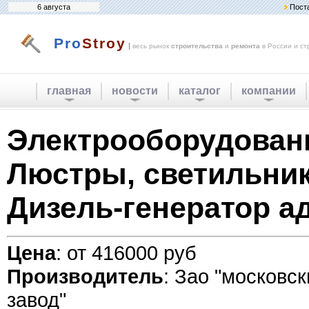
6 августа
Пост
Pro
Stroy
|
весь рынок
строительства
и
ремонта
в России и ст
главная
новости
каталог
компании
Электрооборудован
Люстры, светильник
Дизель-генератор ад
Цена
: от 416000 руб
Производитель
: Зао "московс
завод"