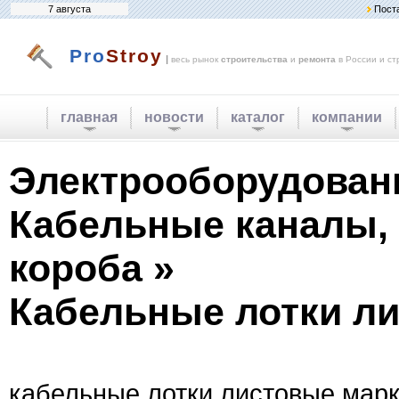
7 августа
Пост
Pro
Stroy
|
весь рынок
строительства
и
ремонта
в России и ст
главная
новости
каталог
компании
Электрооборудован
Кабельные каналы, 
короба »
Кабельные лотки л
кабельные лотки листовые марк