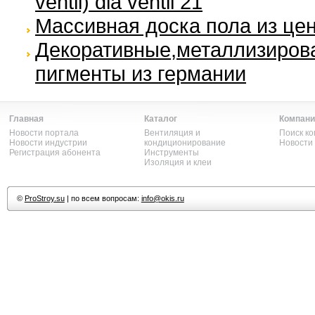
ventil) dia ventil 21
Массивная доска пола из це
Декоративные,металлизирова
пигменты из германии
Главная
Каталог
Компани
Новости портала
Вентиляция и
Поиск к
Новости индустрии
кондиционирование
Новости
Регистрация абонента
Инструменты
Изоляция и клеи
©
ProStroy.su
| по всем вопросам:
info@okis.ru