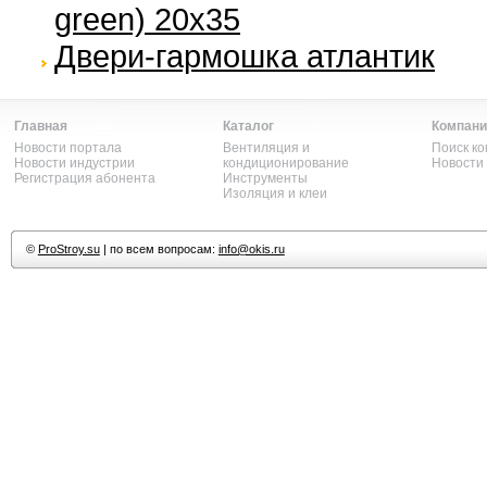
green) 20х35
Двери-гармошка атлантик
Главная
Каталог
Компани
Новости портала
Вентиляция и
Поиск к
Новости индустрии
кондиционирование
Новости
Регистрация абонента
Инструменты
Изоляция и клеи
©
ProStroy.su
| по всем вопросам:
info@okis.ru