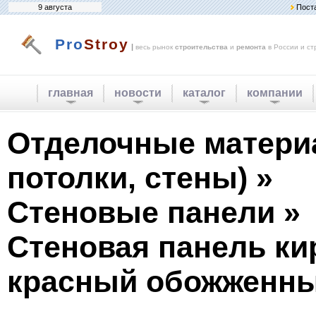
9 августа
Пост
Pro
Stroy
|
весь рынок
строительства
и
ремонта
в России и ст
главная
новости
каталог
компании
Отделочные матери
потолки, стены) »
Стеновые панели »
Стеновая панель ки
красный обожженн