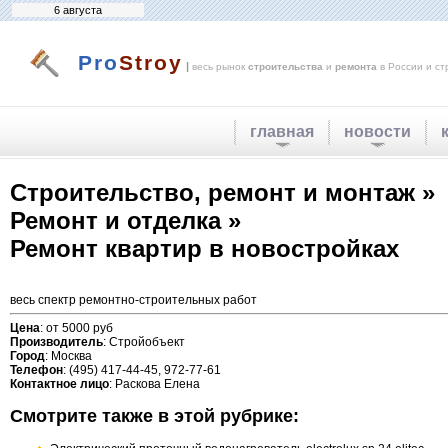
6 августа
Pro
Stroy
|
весь рынок
строительства
и
ремонта
в России и ст
главная
новости
Строительство, ремонт и монтаж »
Ремонт и отделка »
Ремонт квартир в новостройках
весь спектр ремонтно-строительных работ
Цена
: от 5000 руб
Производитель
: Стройобъект
Город
: Москва
Телефон
: (495) 417-44-45, 972-77-61
Контактное лицо
: Раскова Елена
Смотрите также в этой рубрике: