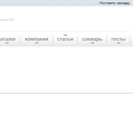
Поставить закладку
ранах СНГ
каталог
компании
статьи
словарь
госты