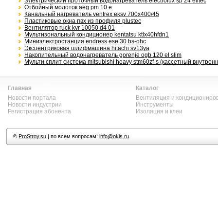
Электрический проточный водонагреватель electrolux sp 24 elitec
Отбойный молоток aeg pm 10 e
Канальный нагреватель ventrex eksv 700x400/45
Пластиковые окна пвх из профиля plustec
Вентилятор ruck kvr 10050 d4 01
Мультизональный кондиционер kentatsu ktlx40hfdn1
Миниэлектростанция endress ese 30 bs-ohc
Эксцентриковая шлифмашина hitachi sv13ya
Накопительный водонагреватель gorenje ogb 120 el slim
Мульти сплит система mitsubishi heavy stm60zf-s (кассетный внутренн
Главная
Каталог
Новости портала
Вентиляция и кондициониро
Новости индустрии
Инструменты
Регистрация абонента
Изоляция и клеи
©
ProStroy.su
| по всем вопросам:
info@okis.ru