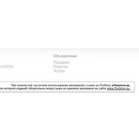
Объявления
Продажа
ате RSS
Покупка
Услуги
При полном или частичном использовании материалов ссылка на ProStroy
обязательна
.
ля интернет-изданий обязательна гиперссылка на оригинал материала на сайте
www.ProStroy.su
.