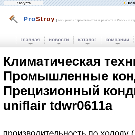
7 августа
Пост
Pro
Stroy
|
весь рынок
строительства
и
ремонта
в России и ст
главная
новости
каталог
компании
Климатическая техн
Промышленные кон
Прецизионный конд
uniflair tdwr0611a
производительность по холоду (к