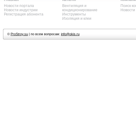
Новости портала
Вентиляция и
Поиск к
Новости индустрии
кондиционирование
Новости
Регистрация абонента
Инструменты
Изоляция и клеи
©
ProStroy.su
| по всем вопросам:
info@okis.ru