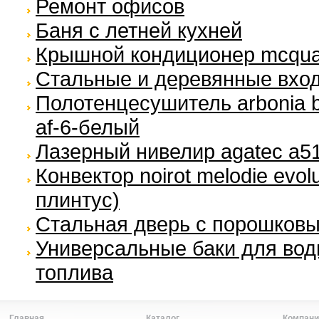
Ремонт офисов
Баня с летней кухней
Крышной кондиционер mcqua
Стальные и деревянные вхо
Полотенцесушитель arbonia b
af-6-белый
Лазерный нивелир agatec а5
Конвектор noirot melodie evol
плинтус)
Стальная дверь с порошков
Универсальные баки для вод
топлива
Главная
Каталог
Компани