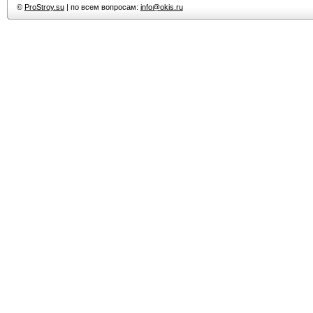
©
ProStroy.su
| по всем вопросам:
info@okis.ru