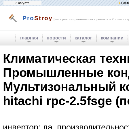
8 августа
Пост
Pro
Stroy
|
весь рынок
строительства
и
ремонта
в России и ст
главная
новости
каталог
компании
Климатическая техн
Промышленные кон
Мультизональный к
hitachi rpc-2.5fsge 
инвертор: да. производительност