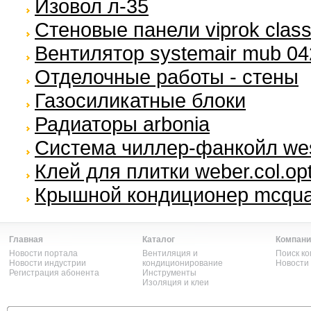
Изовол л-35
Стеновые панели viprok class
Вентилятор systemair mub 04
Отделочные работы - стены
Газосиликатные блоки
Радиаторы arbonia
Система чиллер-фанкойл we
Клей для плитки weber.col.opt
Крышной кондиционер mcqua
Главная
Каталог
Компани
Новости портала
Вентиляция и
Поиск к
Новости индустрии
кондиционирование
Новости
Регистрация абонента
Инструменты
Изоляция и клеи